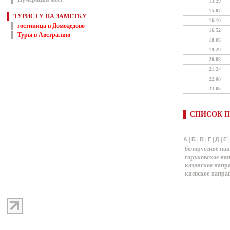
13.29
15.07
ТУРИСТУ НА ЗАМЕТКУ
16.10
гостиница в Домодедово
16.52
Туры в Австралию
18.05
19.20
20.03
21.24
22.08
23.05
СПИСОК П
|
|
|
|
|
А
Б
В
Г
Д
Е
белорусское на
горьковское на
казанское напр
киевское напра