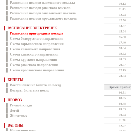
Расписание поездов павелецкого вокзала
10.12
Расписание поездов рижского вокзала
11.03
Расписание поездов савеловского вокзала
12.24
Расписание поездов ярославского вокзала
12.56
13.37
РАСПИСАНИЕ ЭЛЕКТРИЧЕК
15.04
Расписание пригородных поездов
16.30
Схема белорусского направления
17.40
Схема горьковского направления
18.54
Схема казанского направления
19.52
Схема киевского направления
Схема курского направления
20.33
Схема рижского направления
20.57
Схема ярославского направления
22.19
23.03
БИЛЕТЫ
Восстановление билета на поезд
Время прибы
Возврат билета на поезд
06.51
08.05
ПРОВОЗ
08.48
Ручной клади
09.33
Детей
10.04
Животных
11.26
ВАГОНЫ
12.27
Нумерация мест