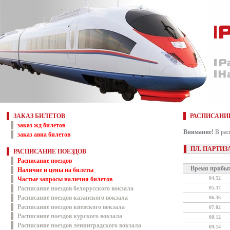
ЗАКАЗ БИЛЕТОВ
РАСПИСАНИЕ
заказ жд билетов
Внимание!
В рас
заказ авиа билетов
ПЛ. ПАРТИ
РАСПИСАНИЕ ПОЕЗДОВ
Расписание поездов
Время прибы
Наличие и цены на билеты
04.52
Частые запросы наличия билетов
Расписание поездов белорусского вокзала
05.37
Расписание поездов казанского вокзала
06.36
Расписание поездов киевского вокзала
07.02
Расписание поездов курского вокзала
08.12
Расписание поездов ленинградского вокзала
09.14