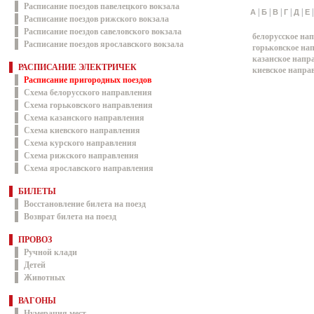
Расписание поездов павелецкого вокзала
|
|
|
|
|
А
Б
В
Г
Д
Е
Расписание поездов рижского вокзала
Расписание поездов савеловского вокзала
белорусское на
Расписание поездов ярославского вокзала
горьковское на
казанское напр
РАСПИСАНИЕ ЭЛЕКТРИЧЕК
киевское напра
Расписание пригородных поездов
Схема белорусского направления
Схема горьковского направления
Схема казанского направления
Схема киевского направления
Схема курского направления
Схема рижского направления
Схема ярославского направления
БИЛЕТЫ
Восстановление билета на поезд
Возврат билета на поезд
ПРОВОЗ
Ручной клади
Детей
Животных
ВАГОНЫ
Нумерация мест