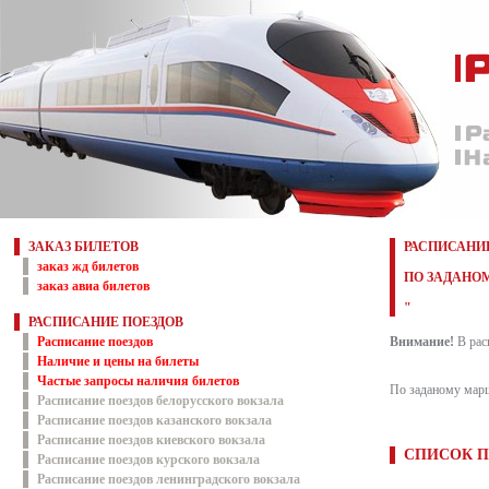
ЗАКАЗ БИЛЕТОВ
РАСПИСАНИЕ
заказ жд билетов
ПО ЗАДАНОМ
заказ авиа билетов
"
РАСПИСАНИЕ ПОЕЗДОВ
Расписание поездов
Внимание!
В рас
Наличие и цены на билеты
Частые запросы наличия билетов
По заданому марш
Расписание поездов белорусского вокзала
Расписание поездов казанского вокзала
Расписание поездов киевского вокзала
СПИСОК П
Расписание поездов курского вокзала
Расписание поездов ленинградского вокзала