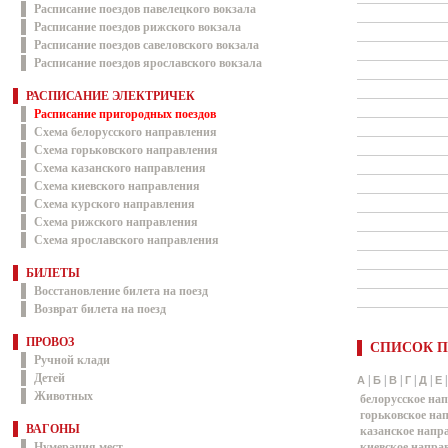
Расписание поездов павелецкого вокзала
Расписание поездов рижского вокзала
Расписание поездов савеловского вокзала
Расписание поездов ярославского вокзала
РАСПИСАНИЕ ЭЛЕКТРИЧЕК
Расписание пригородных поездов
Схема белорусского направления
Схема горьковского направления
Схема казанского направления
Схема киевского направления
Схема курского направления
Схема рижского направления
Схема ярославского направления
БИЛЕТЫ
Восстановление билета на поезд
Возврат билета на поезд
ПРОВОЗ
СПИСОК П
Ручной клади
Детей
|
|
|
|
|
А
Б
В
Г
Д
Е
Животных
белорусское на
горьковское на
ВАГОНЫ
казанское напр
Нумерация мест
киевское напра