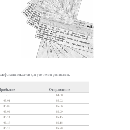
телефонами вокзалов для уточнения расписания.
Прибытие
Отправление
.
04.58
05.01
05.02
05.05
05.06
05.08
05.09
05.14
05.15
05.17
05.18
05.19
05.20