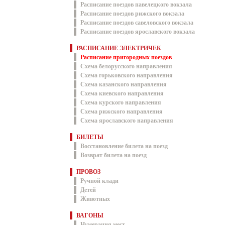
Расписание поездов павелецкого вокзала
Расписание поездов рижского вокзала
Расписание поездов савеловского вокзала
Расписание поездов ярославского вокзала
РАСПИСАНИЕ ЭЛЕКТРИЧЕК
Расписание пригородных поездов
Схема белорусского направления
Схема горьковского направления
Схема казанского направления
Схема киевского направления
Схема курского направления
Схема рижского направления
Схема ярославского направления
БИЛЕТЫ
Восстановление билета на поезд
Возврат билета на поезд
ПРОВОЗ
Ручной клади
Детей
Животных
ВАГОНЫ
Нумерация мест