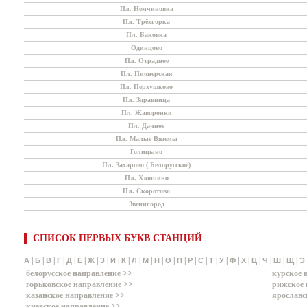
Пл. Немчиновка
Пл. Трёхгорка
Пл. Баковка
Одинцово
Пл. Отрадное
Пл. Пионерская
Пл. Перхушково
Пл. Здравница
Пл. Жаворонки
Пл. Дачное
Пл. Малые Вяземы
Голицыно
Пл. Захарово ( Белорусское)
Пл. Хлюпино
Пл. Скоротово
Звенигород
СПИСОК ПЕРВЫХ БУКВ СТАНЦИЙ
|
|
|
|
|
|
|
|
|
|
|
|
|
|
|
|
|
|
|
|
|
|
|
|
|
А
Б
В
Г
Д
Е
Ж
З
И
К
Л
М
Н
О
П
Р
С
Т
У
Ф
Х
Ц
Ч
Ш
Щ
Э
белорусское направление >>
курское 
горьковское направление >>
рижское 
казанское направление >>
ярославс
киевское направление >>