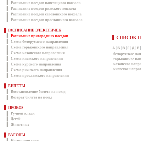
Расписание поездов павелецкого вокзала
Расписание поездов рижского вокзала
Расписание поездов савеловского вокзала
Расписание поездов ярославского вокзала
РАСПИСАНИЕ ЭЛЕКТРИЧЕК
Расписание пригородных поездов
СПИСОК П
Схема белорусского направления
Схема горьковского направления
|
|
|
|
|
А
Б
В
Г
Д
Е
Схема казанского направления
белорусское на
Схема киевского направления
горьковское на
казанское напр
Схема курского направления
киевское напра
Схема рижского направления
Схема ярославского направления
БИЛЕТЫ
Восстановление билета на поезд
Возврат билета на поезд
ПРОВОЗ
Ручной клади
Детей
Животных
ВАГОНЫ
Нумерация мест