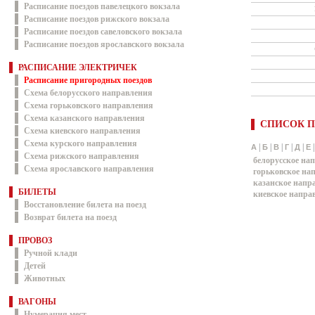
Расписание поездов павелецкого вокзала
Расписание поездов рижского вокзала
Расписание поездов савеловского вокзала
Расписание поездов ярославского вокзала
РАСПИСАНИЕ ЭЛЕКТРИЧЕК
Расписание пригородных поездов
Схема белорусского направления
Схема горьковского направления
Схема казанского направления
СПИСОК П
Схема киевского направления
Схема курского направления
|
|
|
|
|
А
Б
В
Г
Д
Е
Схема рижского направления
белорусское на
Схема ярославского направления
горьковское на
казанское напр
БИЛЕТЫ
киевское напра
Восстановление билета на поезд
Возврат билета на поезд
ПРОВОЗ
Ручной клади
Детей
Животных
ВАГОНЫ
Нумерация мест