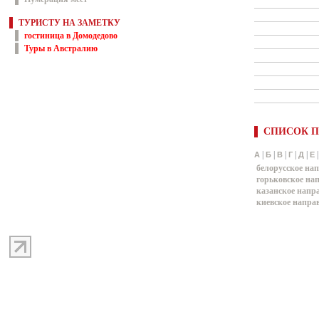
ТУРИСТУ НА ЗАМЕТКУ
гостиница в Домодедово
Туры в Австралию
СПИСОК П
|
|
|
|
|
А
Б
В
Г
Д
Е
белорусское на
горьковское на
казанское напр
киевское напра