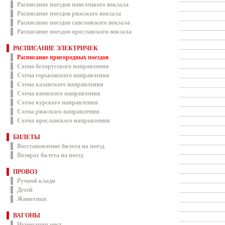
Расписание поездов павелецкого вокзала
Расписание поездов рижского вокзала
Расписание поездов савеловского вокзала
Расписание поездов ярославского вокзала
РАСПИСАНИЕ ЭЛЕКТРИЧЕК
Расписание пригородных поездов
Схема белорусского направления
Схема горьковского направления
Схема казанского направления
Схема киевского направления
Схема курского направления
Схема рижского направления
Схема ярославского направления
БИЛЕТЫ
Восстановление билета на поезд
Возврат билета на поезд
ПРОВОЗ
Ручной клади
Детей
Животных
ВАГОНЫ
Нумерация мест