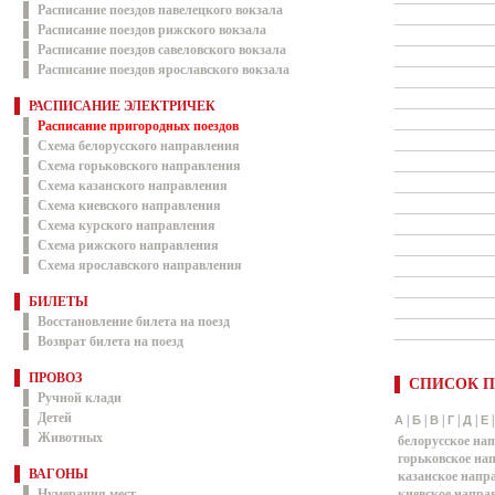
Расписание поездов павелецкого вокзала
Расписание поездов рижского вокзала
Расписание поездов савеловского вокзала
Расписание поездов ярославского вокзала
РАСПИСАНИЕ ЭЛЕКТРИЧЕК
Расписание пригородных поездов
Схема белорусского направления
Схема горьковского направления
Схема казанского направления
Схема киевского направления
Схема курского направления
Схема рижского направления
Схема ярославского направления
БИЛЕТЫ
Восстановление билета на поезд
Возврат билета на поезд
ПРОВОЗ
СПИСОК П
Ручной клади
Детей
|
|
|
|
|
А
Б
В
Г
Д
Е
Животных
белорусское на
горьковское на
ВАГОНЫ
казанское напр
Нумерация мест
киевское напра