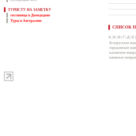
ТУРИСТУ НА ЗАМЕТКУ
гостиница в Домодедово
Туры в Австралию
СПИСОК П
|
|
|
|
|
А
Б
В
Г
Д
Е
белорусское на
горьковское на
казанское напр
киевское напра