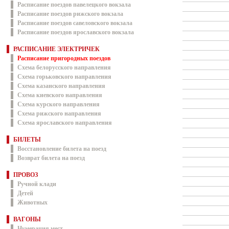
Расписание поездов павелецкого вокзала
Расписание поездов рижского вокзала
Расписание поездов савеловского вокзала
Расписание поездов ярославского вокзала
РАСПИСАНИЕ ЭЛЕКТРИЧЕК
Расписание пригородных поездов
Схема белорусского направления
Схема горьковского направления
Схема казанского направления
Схема киевского направления
Схема курского направления
Схема рижского направления
Схема ярославского направления
БИЛЕТЫ
Восстановление билета на поезд
Возврат билета на поезд
ПРОВОЗ
Ручной клади
Детей
Животных
ВАГОНЫ
Нумерация мест