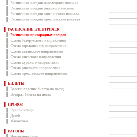
Расписание поездов павелецкого вокзала
Расписание поездов рижского вокзала
Расписание поездов савеловского вокзала
Расписание поездов ярославского вокзала
РАСПИСАНИЕ ЭЛЕКТРИЧЕК
Расписание пригородных поездов
Схема белорусского направления
Схема горьковского направления
Схема казанского направления
Схема киевского направления
Схема курского направления
Схема рижского направления
Схема ярославского направления
БИЛЕТЫ
Восстановление билета на поезд
Возврат билета на поезд
ПРОВОЗ
Ручной клади
Детей
Животных
ВАГОНЫ
Нумерация мест