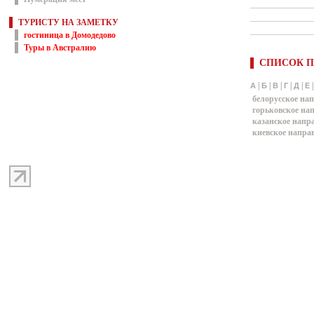
ТУРИСТУ НА ЗАМЕТКУ
гостиница в Домодедово
Туры в Австралию
СПИСОК П
|
|
|
|
|
А
Б
В
Г
Д
Е
белорусское на
горьковское на
казанское напр
киевское напра