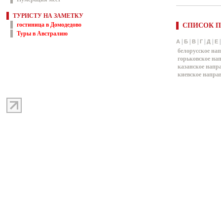
ТУРИСТУ НА ЗАМЕТКУ
гостиница в Домодедово
СПИСОК П
Туры в Австралию
|
|
|
|
|
А
Б
В
Г
Д
Е
белорусское на
горьковское на
казанское напр
киевское напра