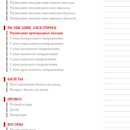
Расписание поездов павелецкого вокзала
Расписание поездов рижского вокзала
Расписание поездов савеловского вокзала
Расписание поездов ярославского вокзала
РАСПИСАНИЕ ЭЛЕКТРИЧЕК
Расписание пригородных поездов
Схема белорусского направления
Схема горьковского направления
Схема казанского направления
Схема киевского направления
Схема курского направления
Схема рижского направления
Схема ярославского направления
БИЛЕТЫ
Восстановление билета на поезд
Возврат билета на поезд
ПРОВОЗ
Ручной клади
Детей
Животных
ВАГОНЫ
Нумерация мест