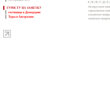
|
|
|
|
|
А
Б
В
Г
Д
Е
белорусское на
ТУРИСТУ НА ЗАМЕТКУ
горьковское на
гостиница в Домодедово
казанское напр
Туры в Австралию
киевское напра