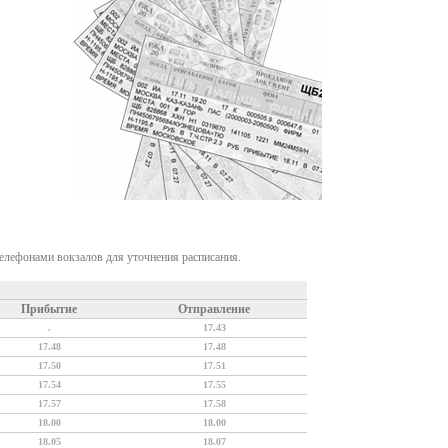
телефонами вокзалов для уточнения расписания.
Прибытие
Отправление
.
17.43
17.48
17.48
17.50
17.51
17.54
17.55
17.57
17.58
18.00
18.00
18.05
18.07