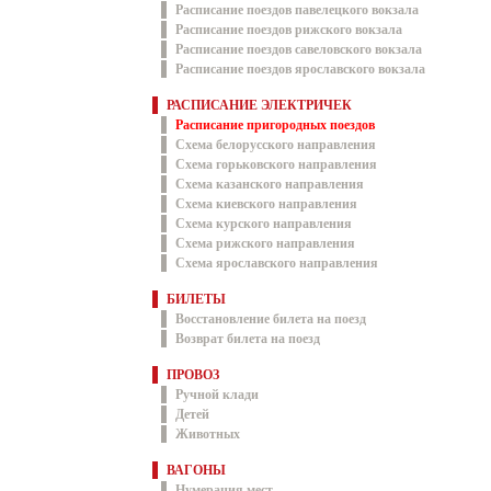
Расписание поездов павелецкого вокзала
Расписание поездов рижского вокзала
Расписание поездов савеловского вокзала
Расписание поездов ярославского вокзала
РАСПИСАНИЕ ЭЛЕКТРИЧЕК
Расписание пригородных поездов
Схема белорусского направления
Схема горьковского направления
Схема казанского направления
Схема киевского направления
Схема курского направления
Схема рижского направления
Схема ярославского направления
БИЛЕТЫ
Восстановление билета на поезд
Возврат билета на поезд
ПРОВОЗ
Ручной клади
Детей
Животных
ВАГОНЫ
Нумерация мест