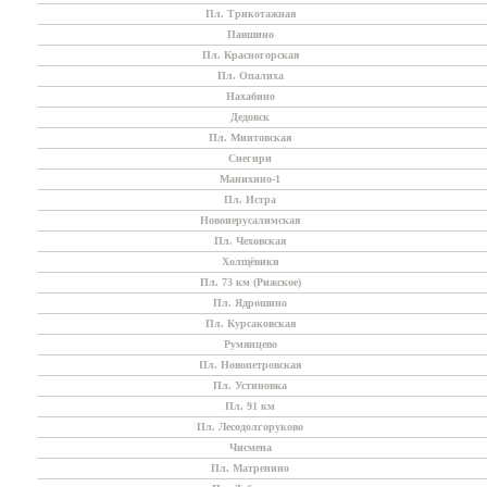
Пл. Трикотажная
Павшино
Пл. Красногорская
Пл. Опалиха
Нахабино
Дедовск
Пл. Миитовская
Снегири
Манихино-1
Пл. Истра
Новоиерусалимская
Пл. Чеховская
Холщёвики
Пл. 73 км (Рижское)
Пл. Ядрошино
Пл. Курсаковская
Румянцево
Пл. Новопетровская
Пл. Устиновка
Пл. 91 км
Пл. Лесодолгоруково
Чисмена
Пл. Матренино