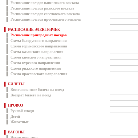
Расписание поездов павелецкого вокзала
Расписание поездов рижского вокзала
Расписание поездов савеловского вокзала
Расписание поездов ярославского вокзала
РАСПИСАНИЕ ЭЛЕКТРИЧЕК
Расписание пригородных поездов
Схема белорусского направления
Схема горьковского направления
Схема казанского направления
Схема киевского направления
Схема курского направления
Схема рижского направления
Схема ярославского направления
БИЛЕТЫ
Восстановление билета на поезд
Возврат билета на поезд
ПРОВОЗ
Ручной клади
Детей
Животных
ВАГОНЫ
Нумерация мест