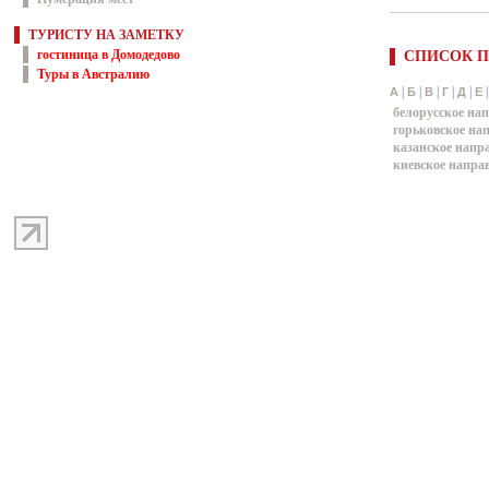
ТУРИСТУ НА ЗАМЕТКУ
гостиница в Домодедово
СПИСОК П
Туры в Австралию
|
|
|
|
|
А
Б
В
Г
Д
Е
белорусское на
горьковское на
казанское напр
киевское напра