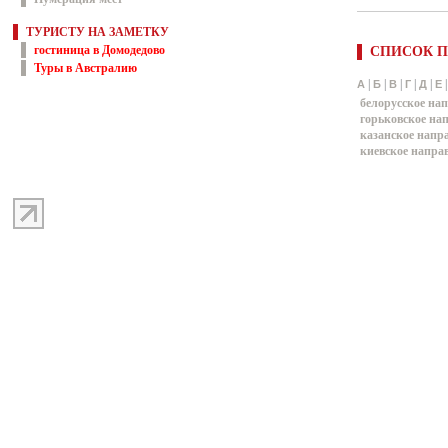
ТУРИСТУ НА ЗАМЕТКУ
гостиница в Домодедово
СПИСОК П
Туры в Австралию
|
|
|
|
|
А
Б
В
Г
Д
Е
белорусское на
горьковское на
казанское напр
киевское напра