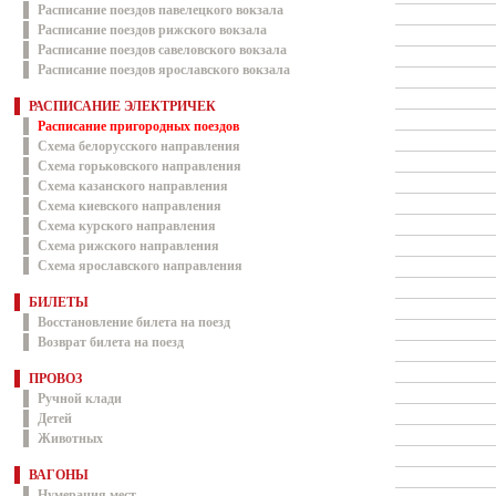
Расписание поездов павелецкого вокзала
Расписание поездов рижского вокзала
Расписание поездов савеловского вокзала
Расписание поездов ярославского вокзала
РАСПИСАНИЕ ЭЛЕКТРИЧЕК
Расписание пригородных поездов
Схема белорусского направления
Схема горьковского направления
Схема казанского направления
Схема киевского направления
Схема курского направления
Схема рижского направления
Схема ярославского направления
БИЛЕТЫ
Восстановление билета на поезд
Возврат билета на поезд
ПРОВОЗ
Ручной клади
Детей
Животных
ВАГОНЫ
Нумерация мест