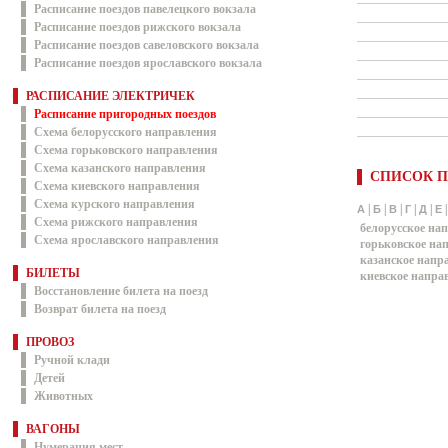
Расписание поездов павелецкого вокзала
Расписание поездов рижского вокзала
Расписание поездов савеловского вокзала
Расписание поездов ярославского вокзала
РАСПИСАНИЕ ЭЛЕКТРИЧЕК
Расписание пригородных поездов
Схема белорусского направления
Схема горьковского направления
Схема казанского направления
СПИСОК П
Схема киевского направления
Схема курского направления
|
|
|
|
|
А
Б
В
Г
Д
Е
Схема рижского направления
белорусское на
Схема ярославского направления
горьковское на
казанское напр
БИЛЕТЫ
киевское напра
Восстановление билета на поезд
Возврат билета на поезд
ПРОВОЗ
Ручной клади
Детей
Животных
ВАГОНЫ
Нумерация мест