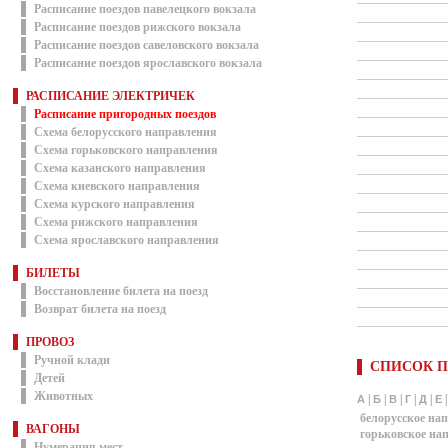
Расписание поездов павелецкого вокзала
Расписание поездов рижского вокзала
Расписание поездов савеловского вокзала
Расписание поездов ярославского вокзала
РАСПИСАНИЕ ЭЛЕКТРИЧЕК
Расписание пригородных поездов
Схема белорусского направления
Схема горьковского направления
Схема казанского направления
Схема киевского направления
Схема курского направления
Схема рижского направления
Схема ярославского направления
БИЛЕТЫ
Восстановление билета на поезд
Возврат билета на поезд
ПРОВОЗ
Ручной клади
СПИСОК П
Детей
Животных
|
|
|
|
|
А
Б
В
Г
Д
Е
белорусское на
ВАГОНЫ
горьковское на
Нумерация мест