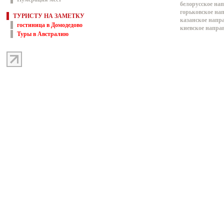
белорусское на
горьковское на
ТУРИСТУ НА ЗАМЕТКУ
казанское напр
гостиница в Домодедово
киевское напра
Туры в Австралию