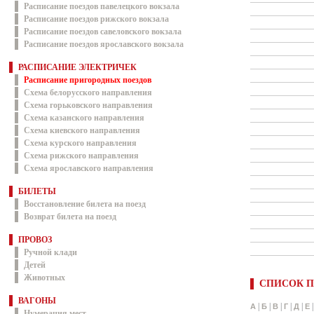
Расписание поездов павелецкого вокзала
Расписание поездов рижского вокзала
Расписание поездов савеловского вокзала
Расписание поездов ярославского вокзала
РАСПИСАНИЕ ЭЛЕКТРИЧЕК
Расписание пригородных поездов
Схема белорусского направления
Схема горьковского направления
Схема казанского направления
Схема киевского направления
Схема курского направления
Схема рижского направления
Схема ярославского направления
БИЛЕТЫ
Восстановление билета на поезд
Возврат билета на поезд
ПРОВОЗ
Ручной клади
Детей
Животных
СПИСОК П
ВАГОНЫ
|
|
|
|
|
А
Б
В
Г
Д
Е
Нумерация мест