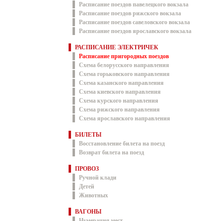
Расписание поездов павелецкого вокзала
Расписание поездов рижского вокзала
Расписание поездов савеловского вокзала
Расписание поездов ярославского вокзала
РАСПИСАНИЕ ЭЛЕКТРИЧЕК
Расписание пригородных поездов
Схема белорусского направления
Схема горьковского направления
Схема казанского направления
Схема киевского направления
Схема курского направления
Схема рижского направления
Схема ярославского направления
БИЛЕТЫ
Восстановление билета на поезд
Возврат билета на поезд
ПРОВОЗ
Ручной клади
Детей
Животных
ВАГОНЫ
Нумерация мест