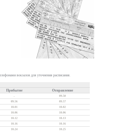
телефонами вокзалов для уточнения расписания.
Прибытие
Отправление
.
09.50
09.56
09.57
10.01
10.02
10.06
10.06
10.12
10.13
10.16
10.16
10.24
10.25