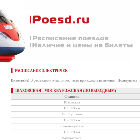
РАСПИСАНИЕ ЭЛЕКТРИЧЕК
Внимание!
В расписании электричек часто происходят изменения. Пользуйтесь 
ШАХОВСКАЯ - МОСКВА РИЖСКАЯ (ПО ВЫХОДНЫМ)
Станция
Шаховская
Пл. 149 км
Пл. Бухолово
Пл. 141 км
Благовещенское
Пл. 133 км
Волоколамск