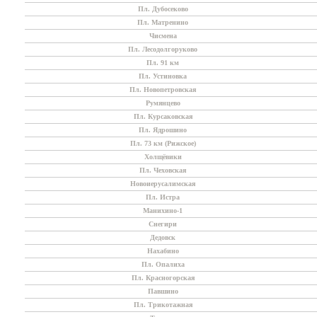
Пл. Дубосеково
Пл. Матренино
Чисмена
Пл. Лесодолгоруково
Пл. 91 км
Пл. Устиновка
Пл. Новопетровская
Румянцево
Пл. Курсаковская
Пл. Ядрошино
Пл. 73 км (Рижское)
Холщёвики
Пл. Чеховская
Новоиерусалимская
Пл. Истра
Манихино-1
Снегири
Дедовск
Нахабино
Пл. Опалиха
Пл. Красногорская
Павшино
Пл. Трикотажная