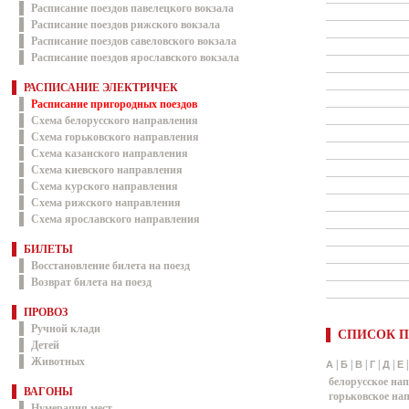
Расписание поездов павелецкого вокзала
Расписание поездов рижского вокзала
Расписание поездов савеловского вокзала
Расписание поездов ярославского вокзала
РАСПИСАНИЕ ЭЛЕКТРИЧЕК
Расписание пригородных поездов
Схема белорусского направления
Схема горьковского направления
Схема казанского направления
Схема киевского направления
Схема курского направления
Схема рижского направления
Схема ярославского направления
БИЛЕТЫ
Восстановление билета на поезд
Возврат билета на поезд
ПРОВОЗ
Ручной клади
СПИСОК П
Детей
Животных
|
|
|
|
|
А
Б
В
Г
Д
Е
белорусское на
ВАГОНЫ
горьковское на
Нумерация мест