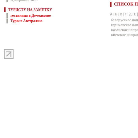
СПИСОК П
ТУРИСТУ НА ЗАМЕТКУ
|
|
|
|
|
А
Б
В
Г
Д
Е
гостиница в Домодедово
белорусское на
Туры в Австралию
горьковское на
казанское напр
киевское напра