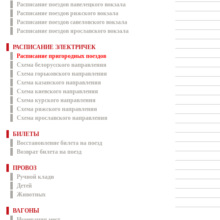
Расписание поездов павелецкого вокзала
Расписание поездов рижского вокзала
Расписание поездов савеловского вокзала
Расписание поездов ярославского вокзала
РАСПИСАНИЕ ЭЛЕКТРИЧЕК
Расписание пригородных поездов
Схема белорусского направления
Схема горьковского направления
Схема казанского направления
Схема киевского направления
Схема курского направления
Схема рижского направления
Схема ярославского направления
БИЛЕТЫ
Восстановление билета на поезд
Возврат билета на поезд
ПРОВОЗ
Ручной клади
Детей
Животных
ВАГОНЫ
Нумерация мест