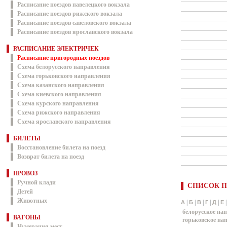
Расписание поездов павелецкого вокзала
Расписание поездов рижского вокзала
Расписание поездов савеловского вокзала
Расписание поездов ярославского вокзала
РАСПИСАНИЕ ЭЛЕКТРИЧЕК
Расписание пригородных поездов
Схема белорусского направления
Схема горьковского направления
Схема казанского направления
Схема киевского направления
Схема курского направления
Схема рижского направления
Схема ярославского направления
БИЛЕТЫ
Восстановление билета на поезд
Возврат билета на поезд
ПРОВОЗ
Ручной клади
СПИСОК П
Детей
Животных
|
|
|
|
|
А
Б
В
Г
Д
Е
белорусское на
ВАГОНЫ
горьковское на
Нумерация мест