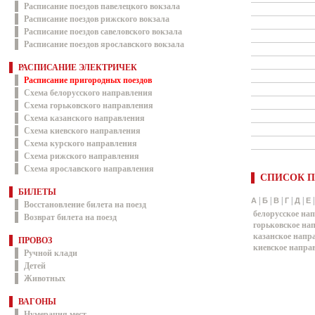
Расписание поездов павелецкого вокзала
Расписание поездов рижского вокзала
Расписание поездов савеловского вокзала
Расписание поездов ярославского вокзала
РАСПИСАНИЕ ЭЛЕКТРИЧЕК
Расписание пригородных поездов
Схема белорусского направления
Схема горьковского направления
Схема казанского направления
Схема киевского направления
Схема курского направления
Схема рижского направления
Схема ярославского направления
СПИСОК П
БИЛЕТЫ
|
|
|
|
|
А
Б
В
Г
Д
Е
Восстановление билета на поезд
белорусское на
Возврат билета на поезд
горьковское на
казанское напр
ПРОВОЗ
киевское напра
Ручной клади
Детей
Животных
ВАГОНЫ
Нумерация мест