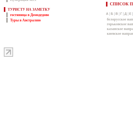
СПИСОК П
ТУРИСТУ НА ЗАМЕТКУ
|
|
|
|
|
А
Б
В
Г
Д
Е
гостиница в Домодедово
белорусское на
Туры в Австралию
горьковское на
казанское напр
киевское напра