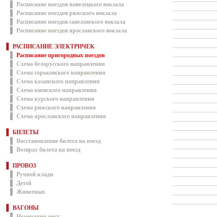
Расписание поездов павелецкого вокзала
Расписание поездов рижского вокзала
Расписание поездов савеловского вокзала
Расписание поездов ярославского вокзала
РАСПИСАНИЕ ЭЛЕКТРИЧЕК
Расписание пригородных поездов
Схема белорусского направления
Схема горьковского направления
Схема казанского направления
Схема киевского направления
Схема курского направления
Схема рижского направления
Схема ярославского направления
БИЛЕТЫ
Восстановление билета на поезд
Возврат билета на поезд
ПРОВОЗ
Ручной клади
Детей
Животных
ВАГОНЫ
Нумерация мест