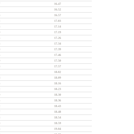
7
16.47
1
16.52
6
16.57
2
17.03
3
17.14
9
17.19
5
17.26
3
17.34
8
17.39
5
17.46
9
17.50
6
17.57
1
18.02
8
18.09
5
18.16
2
18.23
9
18.30
5
18.36
2
18.43
7
18.48
3
18.54
8
18.59
3
19.04