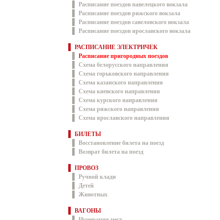
Расписание поездов павелецкого вокзала
Расписание поездов рижского вокзала
Расписание поездов савеловского вокзала
Расписание поездов ярославского вокзала
РАСПИСАНИЕ ЭЛЕКТРИЧЕК
Расписание пригородных поездов
Схема белорусского направления
Схема горьковского направления
Схема казанского направления
Схема киевского направления
Схема курского направления
Схема рижского направления
Схема ярославского направления
БИЛЕТЫ
Восстановление билета на поезд
Возврат билета на поезд
ПРОВОЗ
Ручной клади
Детей
Животных
ВАГОНЫ
Нумерация мест