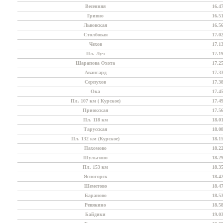
Весенняя
16.4
Гривно
16.5
Львовская
16.5
Столбовая
17.0
Чехов
17.1
Пл. Луч
17.1
Шарапова Охота
17.2
Авангард
17.3
Серпухов
17.3
Ока
17.4
Пл. 107 км ( Курское)
17.4
Приокская
17.5
Пл. 118 км
18.0
Тарусская
18.0
Пл. 132 км (Курское)
18.1
Пахомово
18.2
Шульгино
18.2
Пл. 153 км
18.3
Ясногорск
18.4
Шеметово
18.4
Бараново
18.5
Ревякино
18.5
Байдики
19.0