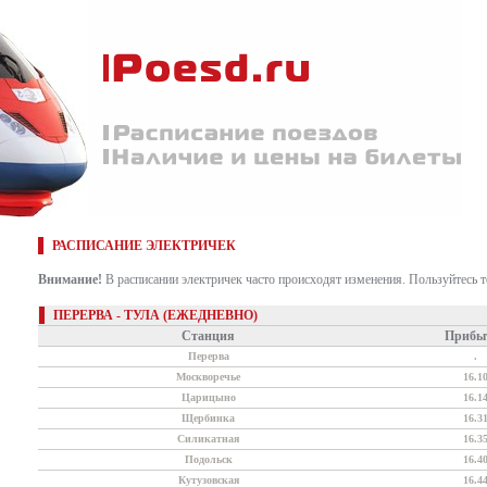
РАСПИСАНИЕ ЭЛЕКТРИЧЕК
Внимание!
В расписании электричек часто происходят изменения. Пользуйтесь 
ПЕРЕРВА - ТУЛА (ЕЖЕДНЕВНО)
Станция
Прибы
Перерва
.
Москворечье
16.1
Царицыно
16.1
Щербинка
16.3
Силикатная
16.3
Подольск
16.4
Кутузовская
16.4