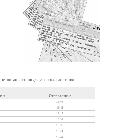
телефонами вокзалов для уточнения расписания.
тие
Отправление
16.08
0
16.11
4
16.15
1
16.32
5
16.36
0
16.41
4
16.44