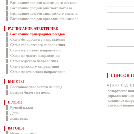
Расписание поездов павелецкого вокзала
Расписание поездов рижского вокзала
Расписание поездов савеловского вокзала
Расписание поездов ярославского вокзала
РАСПИСАНИЕ ЭЛЕКТРИЧЕК
Расписание пригородных поездов
Схема белорусского направления
Схема горьковского направления
Схема казанского направления
Схема киевского направления
Схема курского направления
Схема рижского направления
Схема ярославского направления
СПИСОК П
БИЛЕТЫ
|
|
|
|
|
А
Б
В
Г
Д
Е
Восстановление билета на поезд
белорусское на
Возврат билета на поезд
горьковское на
казанское напр
ПРОВОЗ
киевское напра
Ручной клади
Детей
Животных
ВАГОНЫ
Нумерация мест