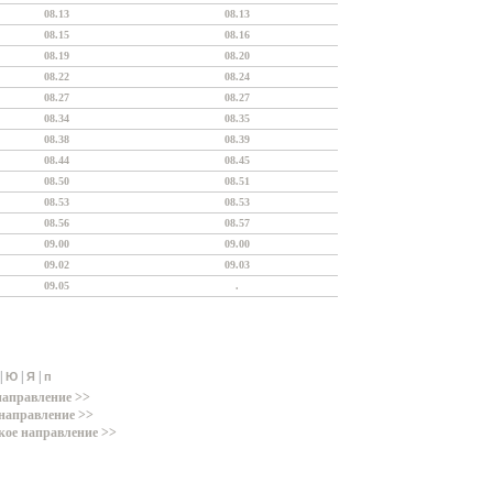
08.13
08.13
08.15
08.16
08.19
08.20
08.22
08.24
08.27
08.27
08.34
08.35
08.38
08.39
08.44
08.45
08.50
08.51
08.53
08.53
08.56
08.57
09.00
09.00
09.02
09.03
09.05
.
|
|
|
Ю
Я
п
направление >>
направление >>
кое направление >>