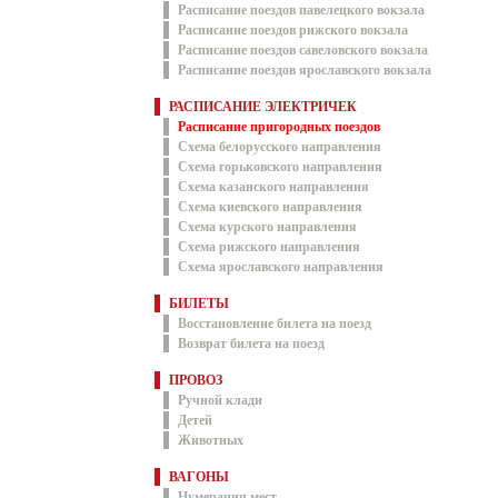
Расписание поездов павелецкого вокзала
Расписание поездов рижского вокзала
Расписание поездов савеловского вокзала
Расписание поездов ярославского вокзала
РАСПИСАНИЕ ЭЛЕКТРИЧЕК
Расписание пригородных поездов
Схема белорусского направления
Схема горьковского направления
Схема казанского направления
Схема киевского направления
Схема курского направления
Схема рижского направления
Схема ярославского направления
БИЛЕТЫ
Восстановление билета на поезд
Возврат билета на поезд
ПРОВОЗ
Ручной клади
Детей
Животных
ВАГОНЫ
Нумерация мест