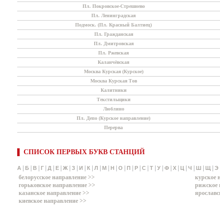
Пл. Покровское-Стрешнево
Пл. Ленинградская
Подмоск. (Пл. Красный Балтиец)
Пл. Гражданская
Пл. Дмитровская
Пл. Ржевская
Каланчёвская
Москва Курская (Курское)
Москва Курская Тов
Калитники
Текстильщики
Люблино
Пл. Депо (Курское направление)
Перерва
СПИСОК ПЕРВЫХ БУКВ СТАНЦИЙ
|
|
|
|
|
|
|
|
|
|
|
|
|
|
|
|
|
|
|
|
|
|
|
|
|
А
Б
В
Г
Д
Е
Ж
З
И
К
Л
М
Н
О
П
Р
С
Т
У
Ф
Х
Ц
Ч
Ш
Щ
Э
белорусское направление >>
курское 
горьковское направление >>
рижское 
казанское направление >>
ярославс
киевское направление >>