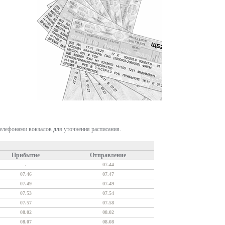
телефонами вокзалов для уточнения расписания.
Прибытие
Отправление
.
07.44
07.46
07.47
07.49
07.49
07.53
07.54
07.57
07.58
08.02
08.02
08.07
08.08