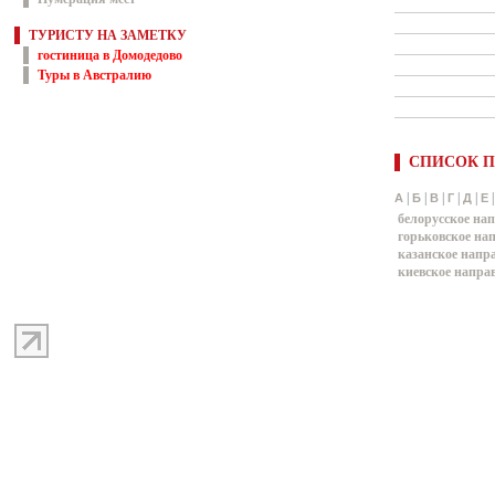
ТУРИСТУ НА ЗАМЕТКУ
гостиница в Домодедово
Туры в Австралию
СПИСОК П
|
|
|
|
|
А
Б
В
Г
Д
Е
белорусское на
горьковское на
казанское напр
киевское напра