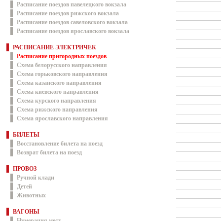
Расписание поездов павелецкого вокзала
Расписание поездов рижского вокзала
Расписание поездов савеловского вокзала
Расписание поездов ярославского вокзала
РАСПИСАНИЕ ЭЛЕКТРИЧЕК
Расписание пригородных поездов
Схема белорусского направления
Схема горьковского направления
Схема казанского направления
Схема киевского направления
Схема курского направления
Схема рижского направления
Схема ярославского направления
БИЛЕТЫ
Восстановление билета на поезд
Возврат билета на поезд
ПРОВОЗ
Ручной клади
Детей
Животных
ВАГОНЫ
Нумерация мест