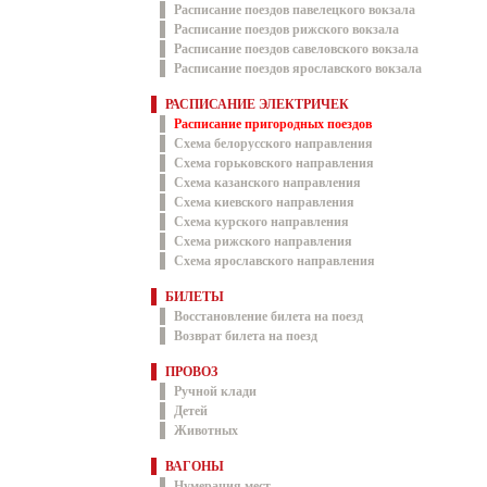
Расписание поездов павелецкого вокзала
Расписание поездов рижского вокзала
Расписание поездов савеловского вокзала
Расписание поездов ярославского вокзала
РАСПИСАНИЕ ЭЛЕКТРИЧЕК
Расписание пригородных поездов
Схема белорусского направления
Схема горьковского направления
Схема казанского направления
Схема киевского направления
Схема курского направления
Схема рижского направления
Схема ярославского направления
БИЛЕТЫ
Восстановление билета на поезд
Возврат билета на поезд
ПРОВОЗ
Ручной клади
Детей
Животных
ВАГОНЫ
Нумерация мест