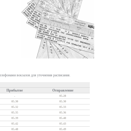
телефонами вокзалов для уточнения расписания.
Прибытие
Отправление
.
05.28
05.30
05.30
05.32
05.33
05.35
05.36
05.39
05.40
05.42
05.43
05.48
05.49