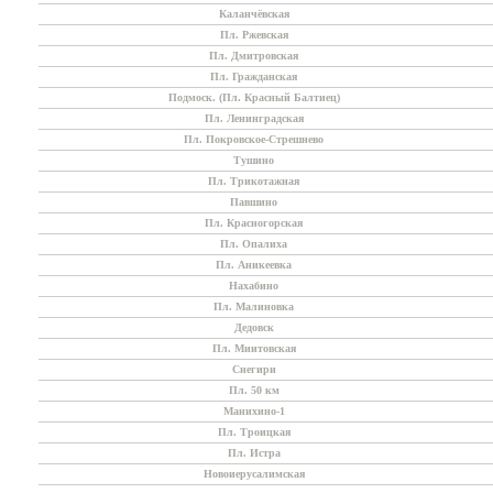
Каланчёвская
Пл. Ржевская
Пл. Дмитровская
Пл. Гражданская
Подмоск. (Пл. Красный Балтиец)
Пл. Ленинградская
Пл. Покровское-Стрешнево
Тушино
Пл. Трикотажная
Павшино
Пл. Красногорская
Пл. Опалиха
Пл. Аникеевка
Нахабино
Пл. Малиновка
Дедовск
Пл. Миитовская
Снегири
Пл. 50 км
Манихино-1
Пл. Троицкая
Пл. Истра
Новоиерусалимская