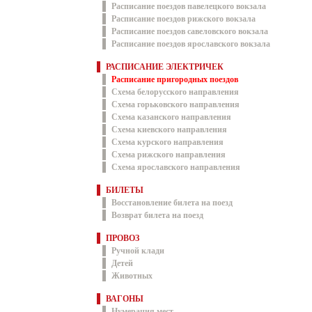
Расписание поездов павелецкого вокзала
Расписание поездов рижского вокзала
Расписание поездов савеловского вокзала
Расписание поездов ярославского вокзала
РАСПИСАНИЕ ЭЛЕКТРИЧЕК
Расписание пригородных поездов
Схема белорусского направления
Схема горьковского направления
Схема казанского направления
Схема киевского направления
Схема курского направления
Схема рижского направления
Схема ярославского направления
БИЛЕТЫ
Восстановление билета на поезд
Возврат билета на поезд
ПРОВОЗ
Ручной клади
Детей
Животных
ВАГОНЫ
Нумерация мест