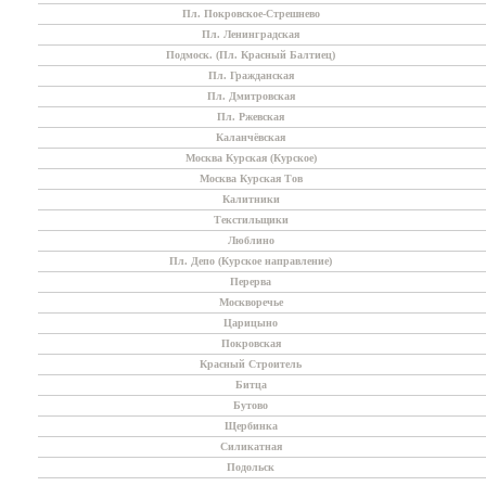
Пл. Покровское-Стрешнево
Пл. Ленинградская
Подмоск. (Пл. Красный Балтиец)
Пл. Гражданская
Пл. Дмитровская
Пл. Ржевская
Каланчёвская
Москва Курская (Курское)
Москва Курская Тов
Калитники
Текстильщики
Люблино
Пл. Депо (Курское направление)
Перерва
Москворечье
Царицыно
Покровская
Красный Строитель
Битца
Бутово
Щербинка
Силикатная
Подольск