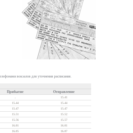
телефонами вокзалов для уточнения расписания.
Прибытие
Отправление
.
15.41
15.44
15.44
15.47
15.47
15.51
15.52
15.56
15.57
16.01
16.01
16.05
16.07