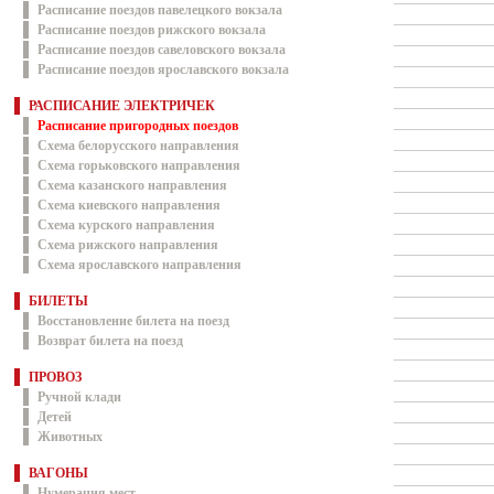
Расписание поездов павелецкого вокзала
Расписание поездов рижского вокзала
Расписание поездов савеловского вокзала
Расписание поездов ярославского вокзала
РАСПИСАНИЕ ЭЛЕКТРИЧЕК
Расписание пригородных поездов
Схема белорусского направления
Схема горьковского направления
Схема казанского направления
Схема киевского направления
Схема курского направления
Схема рижского направления
Схема ярославского направления
БИЛЕТЫ
Восстановление билета на поезд
Возврат билета на поезд
ПРОВОЗ
Ручной клади
Детей
Животных
ВАГОНЫ
Нумерация мест