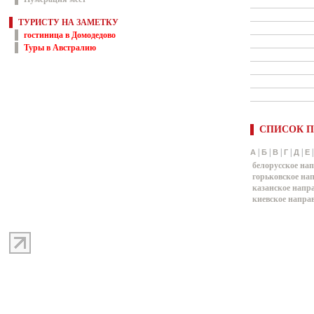
ТУРИСТУ НА ЗАМЕТКУ
гостиница в Домодедово
Туры в Австралию
СПИСОК П
|
|
|
|
|
А
Б
В
Г
Д
Е
белорусское на
горьковское на
казанское напр
киевское напра