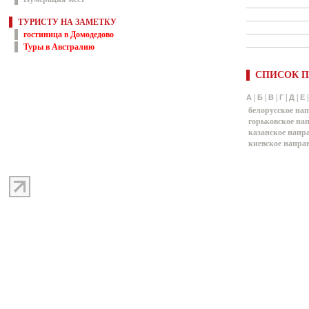
ТУРИСТУ НА ЗАМЕТКУ
гостиница в Домодедово
Туры в Австралию
СПИСОК П
|
|
|
|
|
А
Б
В
Г
Д
Е
белорусское на
горьковское на
казанское напр
киевское напра