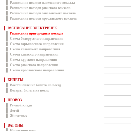
Расписание поездов павелецкого вокзала
Расписание поездов рижского вокзала
Расписание поездов савеловского вокзала
Расписание поездов ярославского вокзала
РАСПИСАНИЕ ЭЛЕКТРИЧЕК
Расписание пригородных поездов
Схема белорусского направления
Схема горьковского направления
Схема казанского направления
Схема киевского направления
Схема курского направления
Схема рижского направления
Схема ярославского направления
БИЛЕТЫ
Восстановление билета на поезд
Возврат билета на поезд
ПРОВОЗ
Ручной клади
Детей
Животных
ВАГОНЫ
Нумерация мест