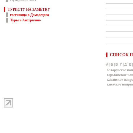
ТУРИСТУ НА ЗАМЕТКУ
гостиница в Домодедово
Туры в Австралию
СПИСОК П
|
|
|
|
|
А
Б
В
Г
Д
Е
белорусское на
горьковское на
казанское напр
киевское напра