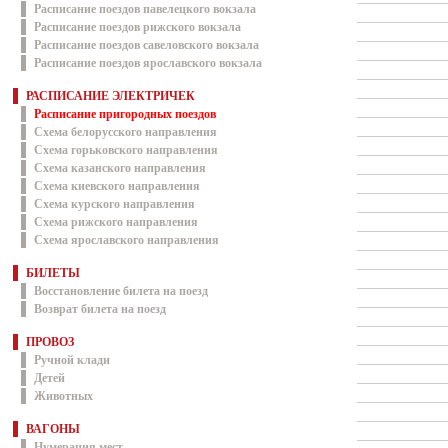
Расписание поездов павелецкого вокзала
Расписание поездов рижского вокзала
Расписание поездов савеловского вокзала
Расписание поездов ярославского вокзала
РАСПИСАНИЕ ЭЛЕКТРИЧЕК
Расписание пригородных поездов
Схема белорусского направления
Схема горьковского направления
Схема казанского направления
Схема киевского направления
Схема курского направления
Схема рижского направления
Схема ярославского направления
БИЛЕТЫ
Восстановление билета на поезд
Возврат билета на поезд
ПРОВОЗ
Ручной клади
Детей
Животных
ВАГОНЫ
Нумерация мест