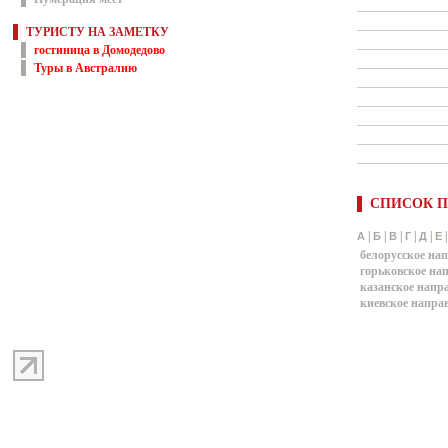
ТУРИСТУ НА ЗАМЕТКУ
гостиница в Домодедово
Туры в Австралию
СПИСОК П
|
|
|
|
|
А
Б
В
Г
Д
Е
белорусское на
горьковское на
казанское напр
киевское напра