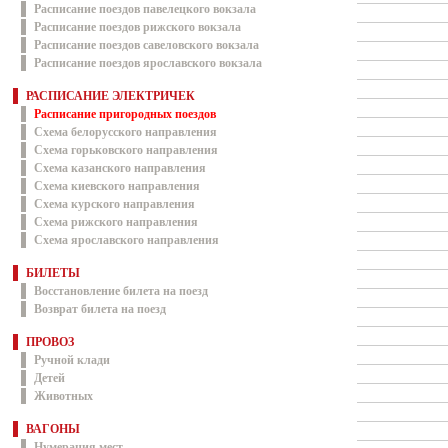
Расписание поездов павелецкого вокзала
Расписание поездов рижского вокзала
Расписание поездов савеловского вокзала
Расписание поездов ярославского вокзала
РАСПИСАНИЕ ЭЛЕКТРИЧЕК
Расписание пригородных поездов
Схема белорусского направления
Схема горьковского направления
Схема казанского направления
Схема киевского направления
Схема курского направления
Схема рижского направления
Схема ярославского направления
БИЛЕТЫ
Восстановление билета на поезд
Возврат билета на поезд
ПРОВОЗ
Ручной клади
Детей
Животных
ВАГОНЫ
Нумерация мест