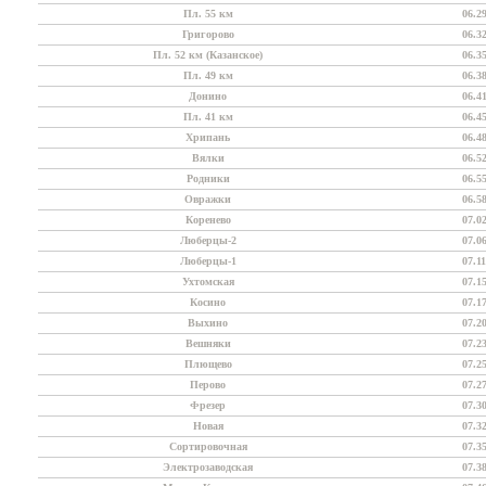
Пл. 55 км
06.2
Григорово
06.3
Пл. 52 км (Казанское)
06.3
Пл. 49 км
06.3
Донино
06.4
Пл. 41 км
06.4
Хрипань
06.4
Вялки
06.5
Родники
06.5
Овражки
06.5
Коренево
07.0
Люберцы-2
07.0
Люберцы-1
07.11
Ухтомская
07.1
Косино
07.1
Выхино
07.2
Вешняки
07.2
Плющево
07.2
Перово
07.2
Фрезер
07.3
Новая
07.3
Сортировочная
07.3
Электрозаводская
07.3