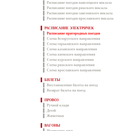
Расписание поездов павелецкого вокзала
Расписание поездов рижского вокзала
Расписание поездов савеловского вокзала
Расписание поездов ярославского вокзала
РАСПИСАНИЕ ЭЛЕКТРИЧЕК
Расписание пригородных поездов
Схема белорусского направления
Схема горьковского направления
Схема казанского направления
Схема киевского направления
Схема курского направления
Схема рижского направления
Схема ярославского направления
БИЛЕТЫ
Восстановление билета на поезд
Возврат билета на поезд
ПРОВОЗ
Ручной клади
Детей
Животных
ВАГОНЫ
Нумерация мест