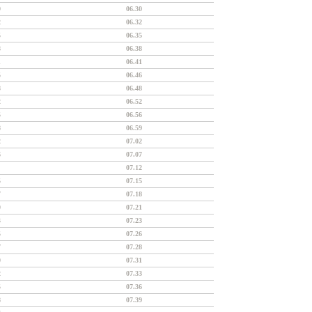
9
06.30
2
06.32
5
06.35
8
06.38
1
06.41
5
06.46
8
06.48
2
06.52
5
06.56
8
06.59
2
07.02
6
07.07
07.12
5
07.15
7
07.18
0
07.21
3
07.23
5
07.26
7
07.28
0
07.31
2
07.33
5
07.36
8
07.39