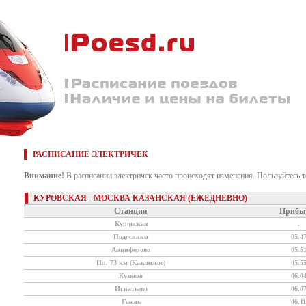
РАСПИСАНИЕ ЭЛЕКТРИЧЕК
Внимание!
В расписании электричек часто происходят изменения. Пользуйтесь 
КУРОВСКАЯ - МОСКВА КАЗАНСКАЯ (ЕЖЕДНЕВНО)
Станция
Прибы
Куровская
.
Подосинки
05.4
Анциферово
05.5
Пл. 73 км (Казанское)
05.5
Кузяево
06.0
Игнатьево
06.0
Гжель
06.11