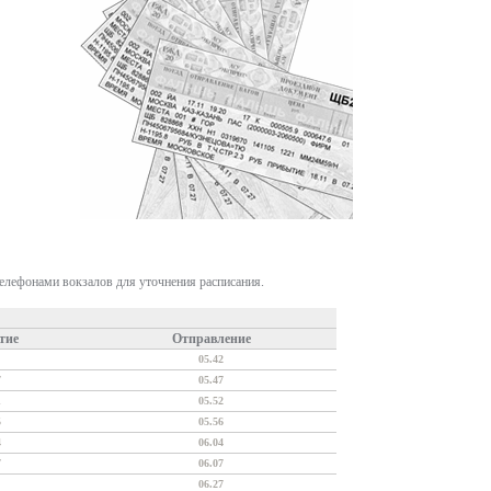
телефонами вокзалов для уточнения расписания.
тие
Отправление
05.42
7
05.47
1
05.52
5
05.56
4
06.04
7
06.07
06.27