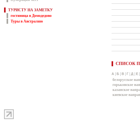
ТУРИСТУ НА ЗАМЕТКУ
гостиница в Домодедово
Туры в Австралию
СПИСОК П
|
|
|
|
|
А
Б
В
Г
Д
Е
белорусское на
горьковское на
казанское напр
киевское напра