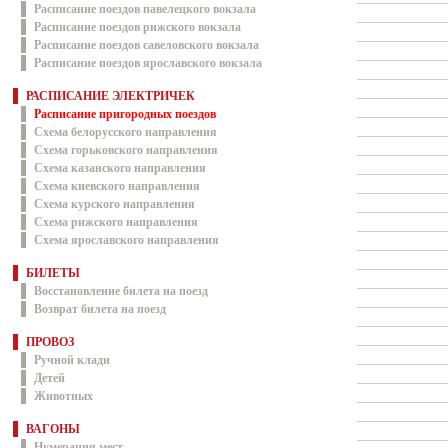
Расписание поездов павелецкого вокзала
Расписание поездов рижского вокзала
Расписание поездов савеловского вокзала
Расписание поездов ярославского вокзала
РАСПИСАНИЕ ЭЛЕКТРИЧЕК
Расписание пригородных поездов
Схема белорусского направления
Схема горьковского направления
Схема казанского направления
Схема киевского направления
Схема курского направления
Схема рижского направления
Схема ярославского направления
БИЛЕТЫ
Восстановление билета на поезд
Возврат билета на поезд
ПРОВОЗ
Ручной клади
Детей
Животных
ВАГОНЫ
Нумерация мест