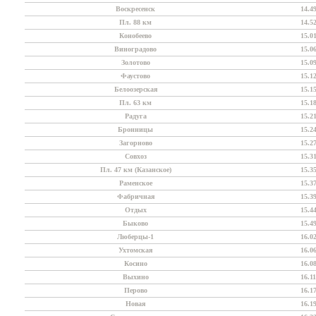
Воскресенск
14.4
Пл. 88 км
14.5
Конобеево
15.0
Виноградово
15.0
Золотово
15.0
Фаустово
15.1
Белоозерская
15.1
Пл. 63 км
15.1
Радуга
15.2
Бронницы
15.2
Загорново
15.2
Совхоз
15.3
Пл. 47 км (Казанское)
15.3
Раменское
15.3
Фабричная
15.3
Отдых
15.4
Быково
15.4
Люберцы-1
16.0
Ухтомская
16.0
Косино
16.0
Выхино
16.11
Перово
16.1
Новая
16.1