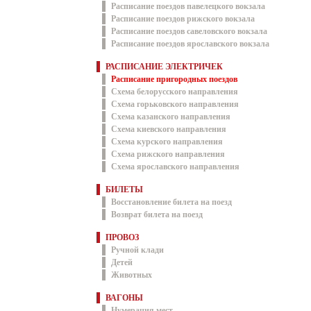
Расписание поездов павелецкого вокзала
Расписание поездов рижского вокзала
Расписание поездов савеловского вокзала
Расписание поездов ярославского вокзала
РАСПИСАНИЕ ЭЛЕКТРИЧЕК
Расписание пригородных поездов
Схема белорусского направления
Схема горьковского направления
Схема казанского направления
Схема киевского направления
Схема курского направления
Схема рижского направления
Схема ярославского направления
БИЛЕТЫ
Восстановление билета на поезд
Возврат билета на поезд
ПРОВОЗ
Ручной клади
Детей
Животных
ВАГОНЫ
Нумерация мест