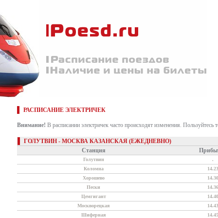
РАСПИСАНИЕ ЭЛЕКТРИЧЕК
Внимание!
В расписании электричек часто происходят изменения. Пользуйтесь 
ГОЛУТВИН - МОСКВА КАЗАНСКАЯ (ЕЖЕДНЕВНО)
Станция
Прибы
Голутвин
.
Коломна
14.2
Хорошево
14.3
Пески
14.3
Цемгигант
14.4
Москворецкая
14.4
Шиферная
14.4