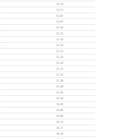
9
14.50
2
14.53
1
15.01
6
15.07
9
15.10
2
15.12
5
15.16
8
15.18
1
15.21
4
15.24
7
15.28
1
15.31
5
15.35
7
15.38
9
15.40
4
15.45
9
15.49
2
16.03
6
16.06
8
16.09
16.12
7
16.17
9
16.20