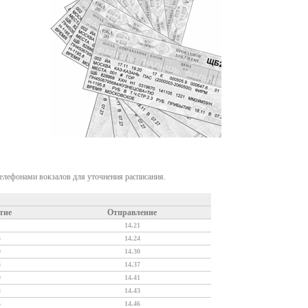
телефонами вокзалов для уточнения расписания.
тие
Отправление
14.21
3
14.24
0
14.30
6
14.37
0
14.41
3
14.43
5
14.46