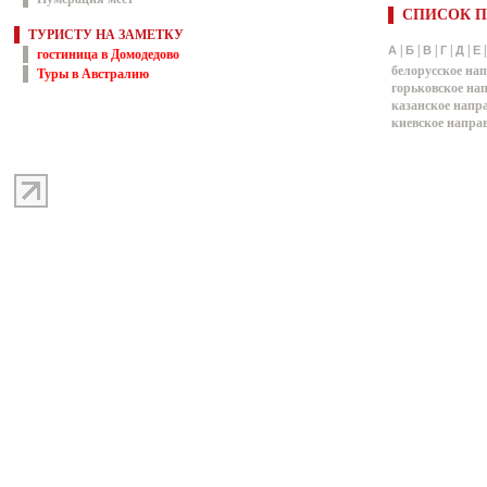
СПИСОК П
ТУРИСТУ НА ЗАМЕТКУ
|
|
|
|
|
А
Б
В
Г
Д
Е
гостиница в Домодедово
белорусское на
Туры в Австралию
горьковское на
казанское напр
киевское напра