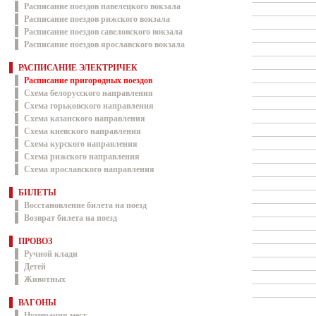
Расписание поездов павелецкого вокзала
Расписание поездов рижского вокзала
Расписание поездов савеловского вокзала
Расписание поездов ярославского вокзала
РАСПИСАНИЕ ЭЛЕКТРИЧЕК
Расписание пригородных поездов
Схема белорусского направления
Схема горьковского направления
Схема казанского направления
Схема киевского направления
Схема курского направления
Схема рижского направления
Схема ярославского направления
БИЛЕТЫ
Восстановление билета на поезд
Возврат билета на поезд
ПРОВОЗ
Ручной клади
Детей
Животных
ВАГОНЫ
Нумерация мест