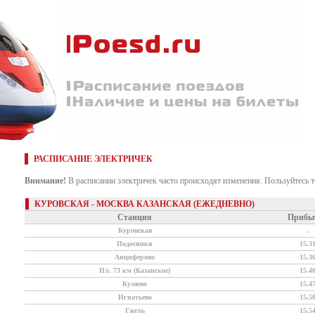
РАСПИСАНИЕ ЭЛЕКТРИЧЕК
Внимание!
В расписании электричек часто происходят изменения. Пользуйтесь 
КУРОВСКАЯ - МОСКВА КАЗАНСКАЯ (ЕЖЕДНЕВНО)
Станция
Прибы
Куровская
.
Подосинки
15.3
Анциферово
15.3
Пл. 73 км (Казанское)
15.4
Кузяево
15.4
Игнатьево
15.5
Гжель
15.5