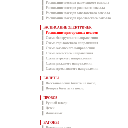
Расписание поездов павелецкого вокзала
Расписание поездов рижского вокзала
Расписание поездов савеловского вокзала
Расписание поездов ярославского вокзала
РАСПИСАНИЕ ЭЛЕКТРИЧЕК
Расписание пригородных поездов
Схема белорусского направления
Схема горьковского направления
Схема казанского направления
Схема киевского направления
Схема курского направления
Схема рижского направления
Схема ярославского направления
БИЛЕТЫ
Восстановление билета на поезд
Возврат билета на поезд
ПРОВОЗ
Ручной клади
Детей
Животных
ВАГОНЫ
Нумерация мест