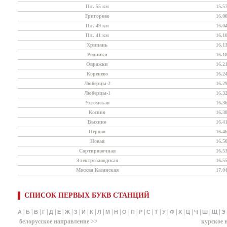
Пл. 55 км
15.5
Григорово
16.0
Пл. 49 км
16.0
Пл. 41 км
16.1
Хрипань
16.1
Родники
16.1
Овражки
16.2
Коренево
16.2
Люберцы-2
16.2
Люберцы-1
16.3
Ухтомская
16.3
Косино
16.3
Выхино
16.4
Перово
16.4
Новая
16.5
Сортировочная
16.5
Электрозаводская
16.5
Москва Казанская
17.0
СПИСОК ПЕРВЫХ БУКВ СТАНЦИЙ
|
|
|
|
|
|
|
|
|
|
|
|
|
|
|
|
|
|
|
|
|
|
|
|
|
А
Б
В
Г
Д
Е
Ж
З
И
К
Л
М
Н
О
П
Р
С
Т
У
Ф
Х
Ц
Ч
Ш
Щ
Э
белорусское направление >>
курское 