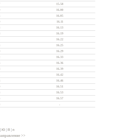
7
15.58
0
16.00
4
16.05
0
16.11
3
16.13
8
16.19
1
16.22
4
16.25
9
16.29
2
16.33
6
16.36
8
16.39
1
16.42
6
16.46
0
16.51
3
16.53
5
16.57
4
.
|
|
|
Ю
Я
п
направление >>