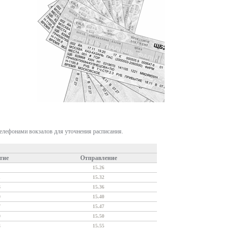
телефонами вокзалов для уточнения расписания.
тие
Отправление
15.26
1
15.32
6
15.36
0
15.40
7
15.47
0
15.50
4
15.55