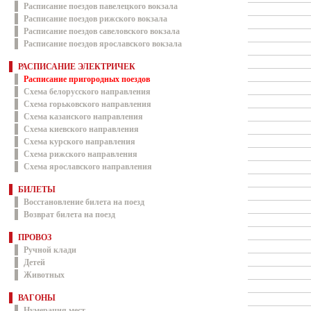
Расписание поездов павелецкого вокзала
Расписание поездов рижского вокзала
Расписание поездов савеловского вокзала
Расписание поездов ярославского вокзала
РАСПИСАНИЕ ЭЛЕКТРИЧЕК
Расписание пригородных поездов
Схема белорусского направления
Схема горьковского направления
Схема казанского направления
Схема киевского направления
Схема курского направления
Схема рижского направления
Схема ярославского направления
БИЛЕТЫ
Восстановление билета на поезд
Возврат билета на поезд
ПРОВОЗ
Ручной клади
Детей
Животных
ВАГОНЫ
Нумерация мест