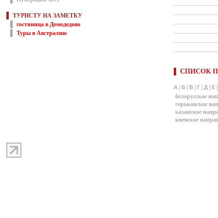
ТУРИСТУ НА ЗАМЕТКУ
гостиница в Домодедово
Туры в Австралию
СПИСОК П
|
|
|
|
|
А
Б
В
Г
Д
Е
белорусское на
горьковское на
казанское напр
киевское напра