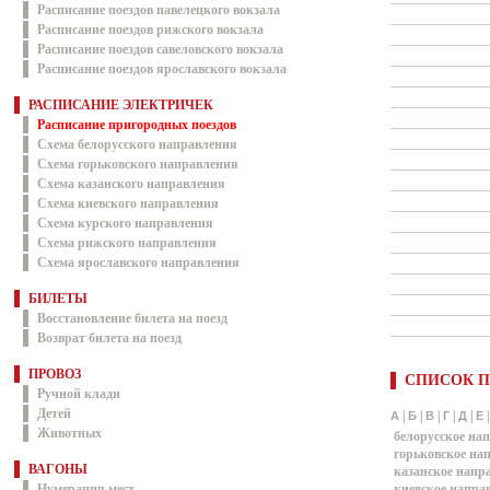
Расписание поездов павелецкого вокзала
Расписание поездов рижского вокзала
Расписание поездов савеловского вокзала
Расписание поездов ярославского вокзала
РАСПИСАНИЕ ЭЛЕКТРИЧЕК
Расписание пригородных поездов
Схема белорусского направления
Схема горьковского направления
Схема казанского направления
Схема киевского направления
Схема курского направления
Схема рижского направления
Схема ярославского направления
БИЛЕТЫ
Восстановление билета на поезд
Возврат билета на поезд
ПРОВОЗ
СПИСОК П
Ручной клади
Детей
|
|
|
|
|
А
Б
В
Г
Д
Е
Животных
белорусское на
горьковское на
ВАГОНЫ
казанское напр
Нумерация мест
киевское напра