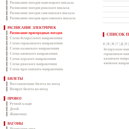
Расписание поездов павелецкого вокзала
Расписание поездов рижского вокзала
Расписание поездов савеловского вокзала
Расписание поездов ярославского вокзала
РАСПИСАНИЕ ЭЛЕКТРИЧЕК
Расписание пригородных поездов
СПИСОК П
Схема белорусского направления
Схема горьковского направления
|
|
|
|
|
А
Б
В
Г
Д
Е
Схема казанского направления
белорусское на
Схема киевского направления
горьковское на
казанское напр
Схема курского направления
киевское напра
Схема рижского направления
Схема ярославского направления
БИЛЕТЫ
Восстановление билета на поезд
Возврат билета на поезд
ПРОВОЗ
Ручной клади
Детей
Животных
ВАГОНЫ
Нумерация мест