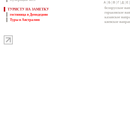
|
|
|
|
|
А
Б
В
Г
Д
Е
белорусское на
ТУРИСТУ НА ЗАМЕТКУ
горьковское на
гостиница в Домодедово
казанское напр
Туры в Австралию
киевское напра