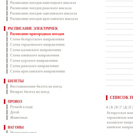
Расписание поездов павелецкого вокзала
Расписание поездов рижского вокзала
Расписание поездов савеловского вокзала
Расписание поездов ярославского вокзала
РАСПИСАНИЕ ЭЛЕКТРИЧЕК
Расписание пригородных поездов
Схема белорусского направления
Схема горьковского направления
Схема казанского направления
Схема киевского направления
Схема курского направления
Схема рижского направления
Схема ярославского направления
БИЛЕТЫ
Восстановление билета на поезд
Возврат билета на поезд
СПИСОК П
ПРОВОЗ
Ручной клади
|
|
|
|
|
А
Б
В
Г
Д
Е
Детей
белорусское на
Животных
горьковское на
казанское напр
киевское напра
ВАГОНЫ
Нумерация мест