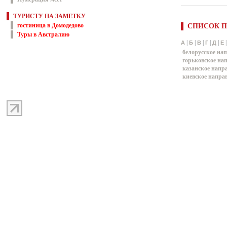
ТУРИСТУ НА ЗАМЕТКУ
гостиница в Домодедово
СПИСОК П
Туры в Австралию
|
|
|
|
|
А
Б
В
Г
Д
Е
белорусское на
горьковское на
казанское напр
киевское напра