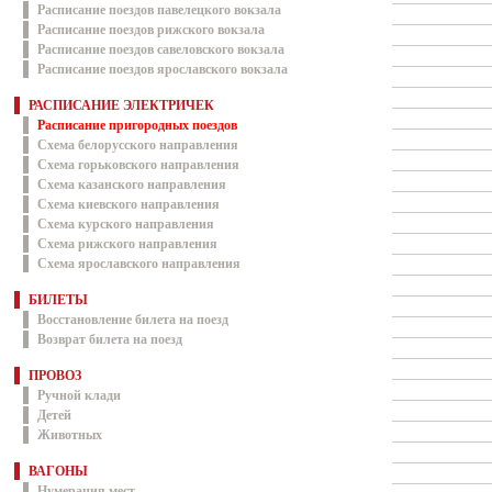
Расписание поездов павелецкого вокзала
Расписание поездов рижского вокзала
Расписание поездов савеловского вокзала
Расписание поездов ярославского вокзала
РАСПИСАНИЕ ЭЛЕКТРИЧЕК
Расписание пригородных поездов
Схема белорусского направления
Схема горьковского направления
Схема казанского направления
Схема киевского направления
Схема курского направления
Схема рижского направления
Схема ярославского направления
БИЛЕТЫ
Восстановление билета на поезд
Возврат билета на поезд
ПРОВОЗ
Ручной клади
Детей
Животных
ВАГОНЫ
Нумерация мест