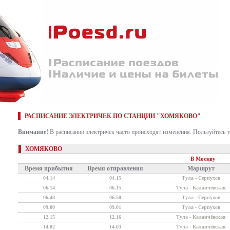
РАСПИСАНИЕ ЭЛЕКТРИЧЕК ПО СТАНЦИИ "ХОМЯКОВО"
Внимание!
В расписании электричек часто происходят изменения. Пользуйтесь 
ХОМЯКОВО
В Москву
Время прибытия
Время отправления
Маршрут
04.14
04.15
Тула - Серпухов
06.14
06.15
Тула - Каланчёвская
06.48
06.50
Тула - Серпухов
09.00
09.01
Тула - Серпухов
12.15
12.16
Тула - Каланчёвская
14.02
14.03
Тула - Каланчёвская