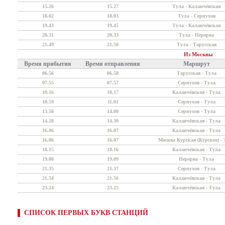
15.26
15.27
Тула - Каланчёвская
18.02
18.03
Тула - Серпухов
19.43
19.45
Тула - Каланчёвская
20.31
20.33
Тула - Перерва
21.49
21.50
Тула - Тарусская
Из Москвы
Время прибытия
Время отправления
Маршрут
06.56
06.58
Тарусская - Тула
07.55
07.57
Серпухов - Тула
10.16
10.17
Каланчёвская - Тула
10.59
11.01
Серпухов - Тула
13.58
14.00
Серпухов - Тула
14.28
14.30
Каланчёвская - Тула
16.06
16.07
Каланчёвская - Тула
16.06
16.07
Москва Курская (Курское) - 
18.15
18.16
Каланчёвская - Тула
19.08
19.09
Перерва - Тула
21.35
21.37
Серпухов - Тула
21.54
21.56
Каланчёвская - Тула
23.24
23.25
Каланчёвская - Тула
СПИСОК ПЕРВЫХ БУКВ СТАНЦИЙ